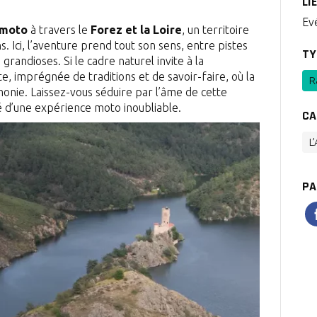
LI
Ev
 moto
à travers le
Forez et la Loire
, un territoire
ns. Ici, l’aventure prend tout son sens, entre pistes
TY
grandioses. Si le cadre naturel invite à la
te, imprégnée de traditions et de savoir-faire, où la
R
nie. Laissez-vous séduire par l’âme de cette
té d’une expérience moto inoubliable.
CA
L
PA