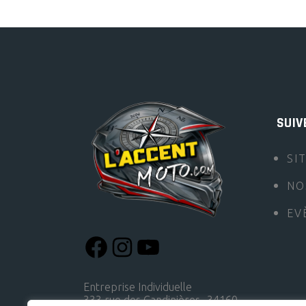
SUIV
SI
NO
EV
Entreprise Individuelle
333 rue des Candinières 34160