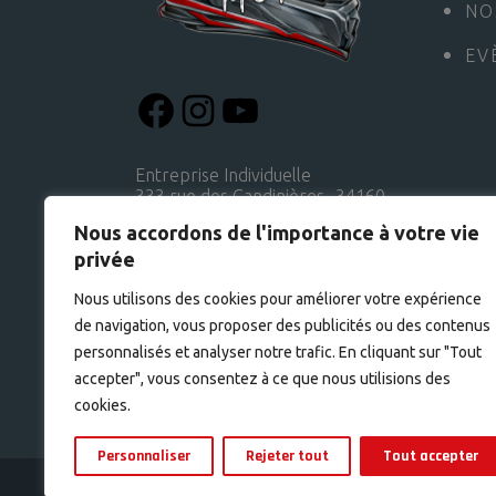
NO
EV
Entreprise Individuelle
333 rue des Candinières 34160
CASTRIES
Nous accordons de l'importance à votre vie
+33 7 66 19 22 84
privée
SIRET : 795 125 509 00021
APE : 7990Z
Nous utilisons des cookies pour améliorer votre expérience
Médiateur : CM2C 01.89.47.00.14
www.cm2c.net
de navigation, vous proposer des publicités ou des contenus
personnalisés et analyser notre trafic. En cliquant sur "Tout
accepter", vous consentez à ce que nous utilisions des
cookies.
Personnaliser
Rejeter tout
Tout accepter