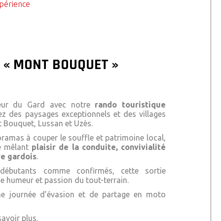
xpérience
 « MONT BOUQUET »
cœur du Gard avec notre
rando touristique
ez des paysages exceptionnels et des villages
 Bouquet
,
Lussan
et
Uzès
.
oramas à couper le souffle et patrimoine local,
ue mêlant
plaisir de la conduite, convivialité
re gardois
.
débutants comme confirmés, cette sortie
ne humeur et passion du tout-terrain.
e journée d’évasion et de partage en moto
avoir plus.