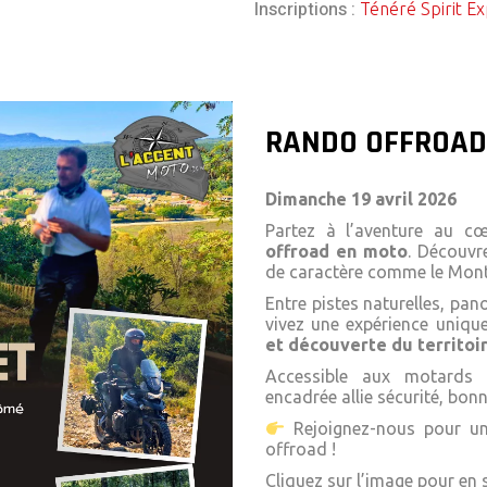
Inscriptions :
Ténéré Spirit E
RANDO OFFROAD
Dimanche 19 avril 2026
Partez à l’aventure au 
offroad en moto
. Découvr
de caractère comme le
Mont
Entre pistes naturelles, pan
vivez une expérience uniq
et découverte du territoi
Accessible aux motards 
encadrée allie sécurité, bon
Rejoignez-nous pour un
offroad !
Cliquez sur l’image pour en s