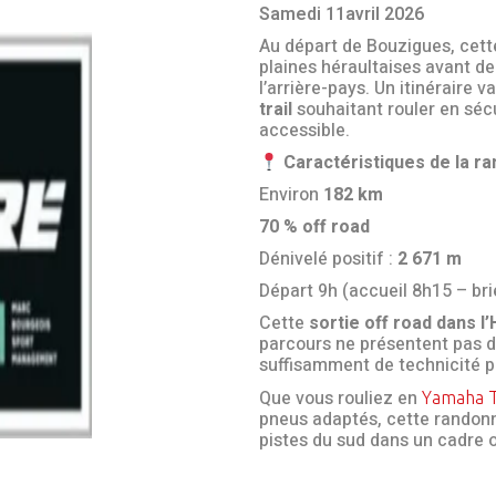
Samedi 11avril 2026
Au départ de Bouzigues, cett
plaines héraultaises avant de
l’arrière-pays. Un itinéraire 
trail
souhaitant rouler en sécu
accessible.
Caractéristiques de la r
Environ
182 km
70 % off road
Dénivelé positif :
2 671 m
Départ 9h (accueil 8h15 – bri
Cette
sortie off road dans l’
parcours ne présentent pas de
suffisamment de technicité pou
Que vous rouliez en
Yamaha 
pneus adaptés, cette randonné
pistes du sud dans un cadre o