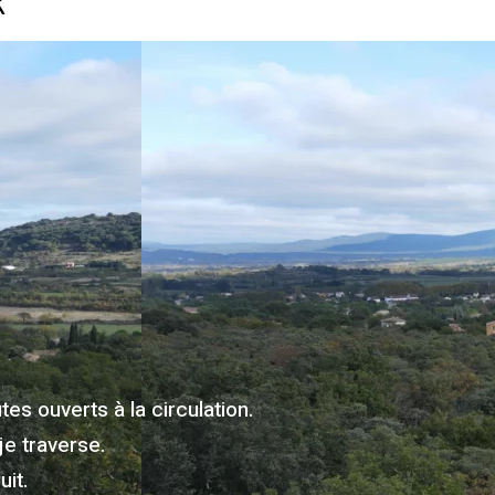
R
es ouverts à la circulation.
je traverse.
it.