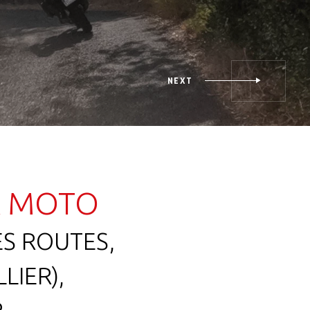
À MOTO
ES ROUTES,
LIER),