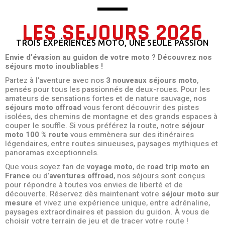
LES SEJOURS 2026
TROIS EXPÉRIENCES MOTO, UNE SEULE PASSION
Envie d’évasion au guidon de votre moto ? Découvrez nos
séjours moto inoubliables !
Partez à l’aventure avec nos
3 nouveaux séjours moto
,
pensés pour tous les passionnés de deux-roues. Pour les
amateurs de sensations fortes et de nature sauvage, nos
séjours moto offroad
vous feront découvrir des pistes
isolées, des chemins de montagne et des grands espaces à
couper le souffle. Si vous préférez la route, notre
séjour
moto 100 % route
vous emmènera sur des itinéraires
légendaires, entre routes sinueuses, paysages mythiques et
panoramas exceptionnels.
Que vous soyez fan de
voyage moto
, de
road trip moto en
France
ou d’
aventures offroad
, nos séjours sont conçus
pour répondre à toutes vos envies de liberté et de
découverte. Réservez dès maintenant votre
séjour moto sur
mesure
et vivez une expérience unique, entre adrénaline,
paysages extraordinaires et passion du guidon. À vous de
choisir votre terrain de jeu et de tracer votre route !