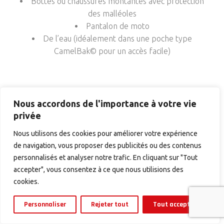
Bottes ou chaussures montantes avec protection
des malléoles
Pantalon de moto
De l’eau (idéalement dans une poche type
CamelBak© pour un accès facile)
Nous accordons de l'importance à votre vie
privée
Nous utilisons des cookies pour améliorer votre expérience
de navigation, vous proposer des publicités ou des contenus
personnalisés et analyser notre trafic. En cliquant sur "Tout
accepter", vous consentez à ce que nous utilisions des
cookies.
MEMBRE DU SYNDICAT
Personnaliser
Rejeter tout
Tout accepter
DES GUIDES