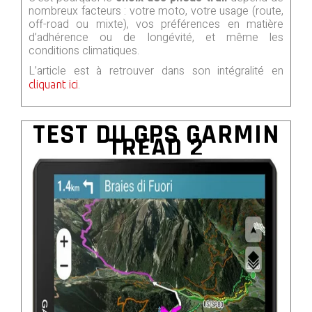
nombreux facteurs : votre moto, votre usage (route,
off-road ou mixte), vos préférences en matière
d’adhérence ou de longévité, et même les
conditions climatiques.
L’article est à retrouver dans son intégralité en
.
cliquant ici
TEST DU GPS GARMIN
TREAD 2