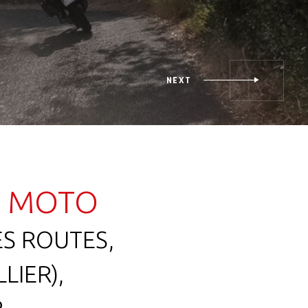
À MOTO
ES ROUTES,
LIER),