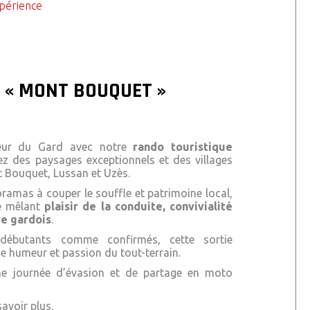
xpérience
 « MONT BOUQUET »
cœur du Gard avec notre
rando touristique
ez des paysages exceptionnels et des villages
 Bouquet
,
Lussan
et
Uzès
.
oramas à couper le souffle et patrimoine local,
ue mêlant
plaisir de la conduite, convivialité
re gardois
.
débutants comme confirmés, cette sortie
ne humeur et passion du tout-terrain.
e journée d’évasion et de partage en moto
avoir plus.