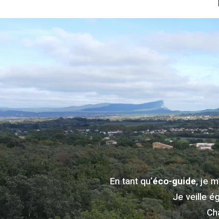
En tant qu’
éco-guide
, je 
Je veille é
Ch