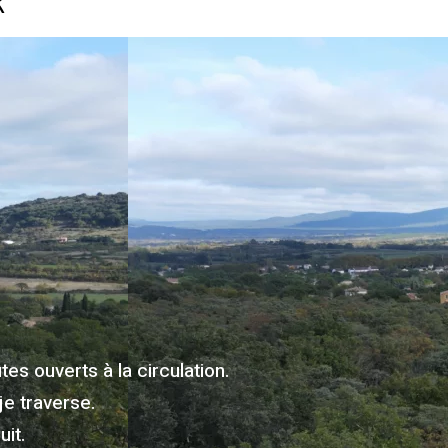
R
es ouverts à la circulation.
je traverse.
it.