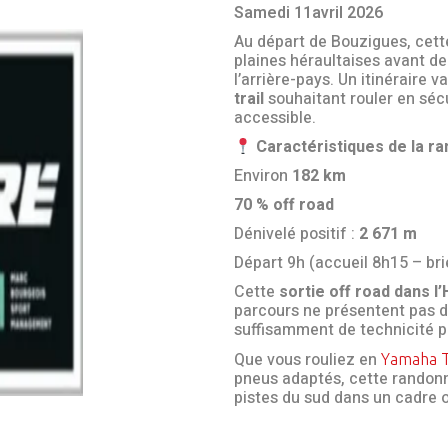
Samedi 11avril 2026
Au départ de Bouzigues, cett
plaines héraultaises avant de
l’arrière-pays. Un itinéraire 
trail
souhaitant rouler en sécu
accessible.
Caractéristiques de la r
Environ
182 km
70 % off road
Dénivelé positif :
2 671 m
Départ 9h (accueil 8h15 – bri
Cette
sortie off road dans l’
parcours ne présentent pas de
suffisamment de technicité pou
Que vous rouliez en
Yamaha 
pneus adaptés, cette randonné
pistes du sud dans un cadre o