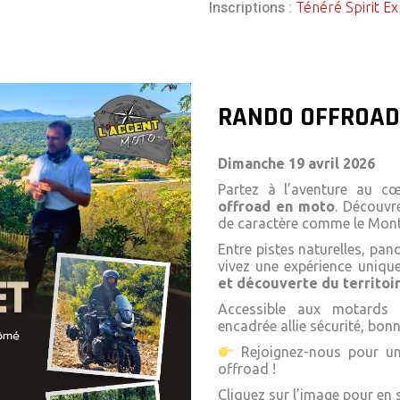
Inscriptions :
Ténéré Spirit E
RANDO OFFROAD
Dimanche 19 avril 2026
Partez à l’aventure au 
offroad en moto
. Découvr
de caractère comme le
Mont
Entre pistes naturelles, pan
vivez une expérience uniq
et découverte du territoi
Accessible aux motards 
encadrée allie sécurité, bon
Rejoignez-nous pour un
offroad !
Cliquez sur l’image pour en s