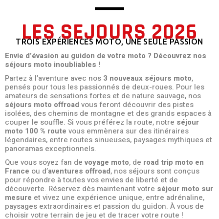
LES SEJOURS 2026
TROIS EXPÉRIENCES MOTO, UNE SEULE PASSION
Envie d’évasion au guidon de votre moto ? Découvrez nos
séjours moto inoubliables !
Partez à l’aventure avec nos
3 nouveaux séjours moto
,
pensés pour tous les passionnés de deux-roues. Pour les
amateurs de sensations fortes et de nature sauvage, nos
séjours moto offroad
vous feront découvrir des pistes
isolées, des chemins de montagne et des grands espaces à
couper le souffle. Si vous préférez la route, notre
séjour
moto 100 % route
vous emmènera sur des itinéraires
légendaires, entre routes sinueuses, paysages mythiques et
panoramas exceptionnels.
Que vous soyez fan de
voyage moto
, de
road trip moto en
France
ou d’
aventures offroad
, nos séjours sont conçus
pour répondre à toutes vos envies de liberté et de
découverte. Réservez dès maintenant votre
séjour moto sur
mesure
et vivez une expérience unique, entre adrénaline,
paysages extraordinaires et passion du guidon. À vous de
choisir votre terrain de jeu et de tracer votre route !