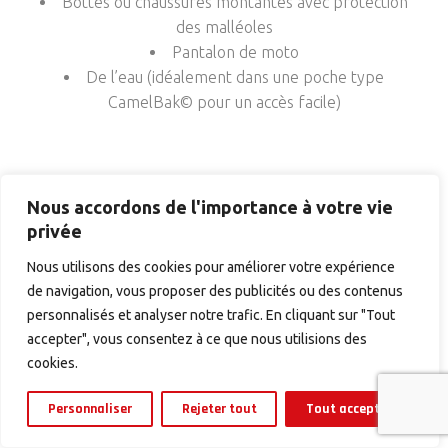
Bottes ou chaussures montantes avec protection
des malléoles
Pantalon de moto
De l’eau (idéalement dans une poche type
CamelBak© pour un accès facile)
Nous accordons de l'importance à votre vie
privée
Nous utilisons des cookies pour améliorer votre expérience
de navigation, vous proposer des publicités ou des contenus
personnalisés et analyser notre trafic. En cliquant sur "Tout
accepter", vous consentez à ce que nous utilisions des
cookies.
MEMBRE DU SYNDICAT
Personnaliser
Rejeter tout
Tout accepter
DES GUIDES