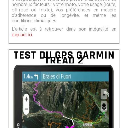
nombreux facteurs : votre moto, votre usage (route,
off-road ou mixte), vos préférences en matière
d’adhérence ou de longévité, et même les
conditions climatiques.
L’article est à retrouver dans son intégralité en
.
cliquant ici
TEST DU GPS GARMIN
TREAD 2