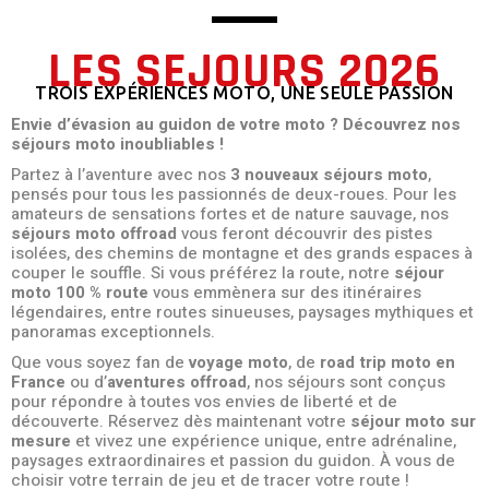
LES SEJOURS 2026
TROIS EXPÉRIENCES MOTO, UNE SEULE PASSION
Envie d’évasion au guidon de votre moto ? Découvrez nos
séjours moto inoubliables !
Partez à l’aventure avec nos
3 nouveaux séjours moto
,
pensés pour tous les passionnés de deux-roues. Pour les
amateurs de sensations fortes et de nature sauvage, nos
séjours moto offroad
vous feront découvrir des pistes
isolées, des chemins de montagne et des grands espaces à
couper le souffle. Si vous préférez la route, notre
séjour
moto 100 % route
vous emmènera sur des itinéraires
légendaires, entre routes sinueuses, paysages mythiques et
panoramas exceptionnels.
Que vous soyez fan de
voyage moto
, de
road trip moto en
France
ou d’
aventures offroad
, nos séjours sont conçus
pour répondre à toutes vos envies de liberté et de
découverte. Réservez dès maintenant votre
séjour moto sur
mesure
et vivez une expérience unique, entre adrénaline,
paysages extraordinaires et passion du guidon. À vous de
choisir votre terrain de jeu et de tracer votre route !