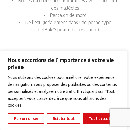
Bottes ou chaussures montantes avec protection
des malléoles
Pantalon de moto
De l’eau (idéalement dans une poche type
CamelBak© pour un accès facile)
Nous accordons de l'importance à votre vie
privée
Nous utilisons des cookies pour améliorer votre expérience
de navigation, vous proposer des publicités ou des contenus
personnalisés et analyser notre trafic. En cliquant sur "Tout
accepter", vous consentez à ce que nous utilisions des
cookies.
MEMBRE DU SYNDICAT
Personnaliser
Rejeter tout
Tout accepter
DES GUIDES