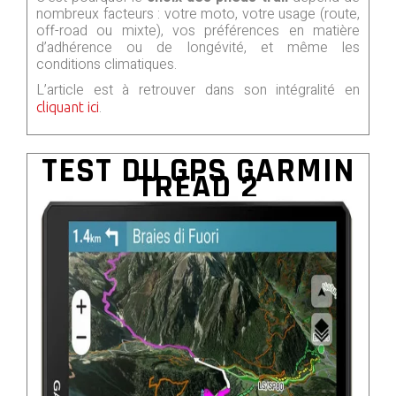
nombreux facteurs : votre moto, votre usage (route,
off-road ou mixte), vos préférences en matière
d’adhérence ou de longévité, et même les
conditions climatiques.
L’article est à retrouver dans son intégralité en
.
cliquant ici
TEST DU GPS GARMIN
TREAD 2