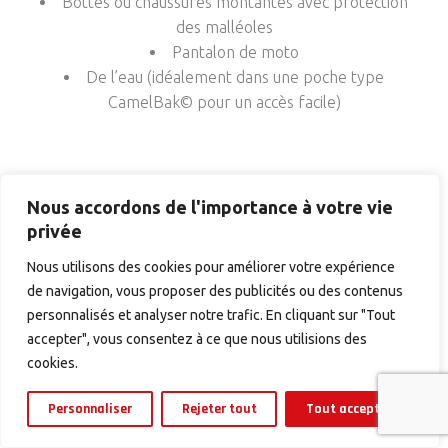
Bottes ou chaussures montantes avec protection
des malléoles
Pantalon de moto
De l’eau (idéalement dans une poche type
CamelBak© pour un accès facile)
Nous accordons de l'importance à votre vie
privée
Nous utilisons des cookies pour améliorer votre expérience
de navigation, vous proposer des publicités ou des contenus
personnalisés et analyser notre trafic. En cliquant sur "Tout
accepter", vous consentez à ce que nous utilisions des
cookies.
MEMBRE DU SYNDICAT
Personnaliser
Rejeter tout
Tout accepter
DES GUIDES