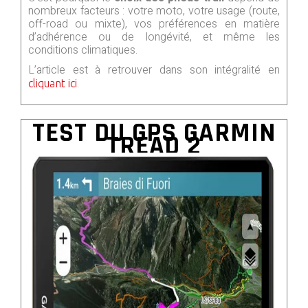
nombreux facteurs : votre moto, votre usage (route,
off-road ou mixte), vos préférences en matière
d’adhérence ou de longévité, et même les
conditions climatiques.
L’article est à retrouver dans son intégralité en
.
cliquant ici
TEST DU GPS GARMIN
TREAD 2