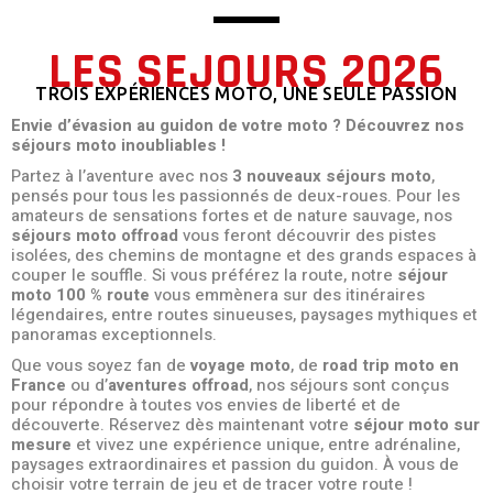
LES SEJOURS 2026
TROIS EXPÉRIENCES MOTO, UNE SEULE PASSION
Envie d’évasion au guidon de votre moto ? Découvrez nos
séjours moto inoubliables !
Partez à l’aventure avec nos
3 nouveaux séjours moto
,
pensés pour tous les passionnés de deux-roues. Pour les
amateurs de sensations fortes et de nature sauvage, nos
séjours moto offroad
vous feront découvrir des pistes
isolées, des chemins de montagne et des grands espaces à
couper le souffle. Si vous préférez la route, notre
séjour
moto 100 % route
vous emmènera sur des itinéraires
légendaires, entre routes sinueuses, paysages mythiques et
panoramas exceptionnels.
Que vous soyez fan de
voyage moto
, de
road trip moto en
France
ou d’
aventures offroad
, nos séjours sont conçus
pour répondre à toutes vos envies de liberté et de
découverte. Réservez dès maintenant votre
séjour moto sur
mesure
et vivez une expérience unique, entre adrénaline,
paysages extraordinaires et passion du guidon. À vous de
choisir votre terrain de jeu et de tracer votre route !