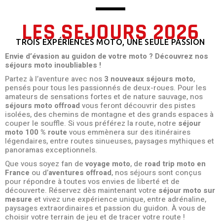
LES SEJOURS 2026
TROIS EXPÉRIENCES MOTO, UNE SEULE PASSION
Envie d’évasion au guidon de votre moto ? Découvrez nos
séjours moto inoubliables !
Partez à l’aventure avec nos
3 nouveaux séjours moto
,
pensés pour tous les passionnés de deux-roues. Pour les
amateurs de sensations fortes et de nature sauvage, nos
séjours moto offroad
vous feront découvrir des pistes
isolées, des chemins de montagne et des grands espaces à
couper le souffle. Si vous préférez la route, notre
séjour
moto 100 % route
vous emmènera sur des itinéraires
légendaires, entre routes sinueuses, paysages mythiques et
panoramas exceptionnels.
Que vous soyez fan de
voyage moto
, de
road trip moto en
France
ou d’
aventures offroad
, nos séjours sont conçus
pour répondre à toutes vos envies de liberté et de
découverte. Réservez dès maintenant votre
séjour moto sur
mesure
et vivez une expérience unique, entre adrénaline,
paysages extraordinaires et passion du guidon. À vous de
choisir votre terrain de jeu et de tracer votre route !