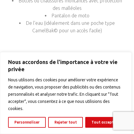
Bottes ou chaussures montantes avec protection
des malléoles
Pantalon de moto
De l’eau (idéalement dans une poche type
CamelBak© pour un accès facile)
Nous accordons de l'importance à votre vie
privée
Nous utilisons des cookies pour améliorer votre expérience
de navigation, vous proposer des publicités ou des contenus
personnalisés et analyser notre trafic. En cliquant sur "Tout
accepter", vous consentez à ce que nous utilisions des
cookies.
MEMBRE DU SYNDICAT
Personnaliser
Rejeter tout
Tout accepter
DES GUIDES