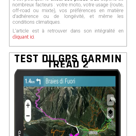
nombreux facteurs : votre moto, votre usage (route,
off-road ou mixte), vos préférences en matière
d’adhérence ou de longévité, et même les
conditions climatiques.
L’article est à retrouver dans son intégralité en
.
cliquant ici
TEST DU GPS GARMIN
TREAD 2