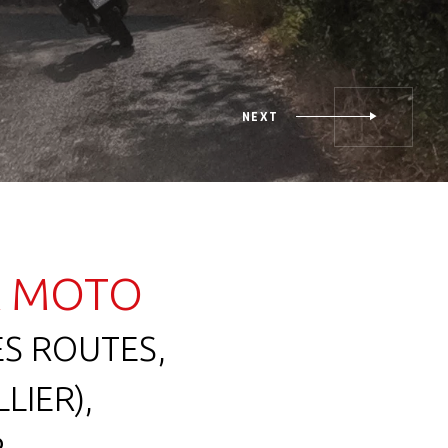
À MOTO
ES ROUTES,
LIER),