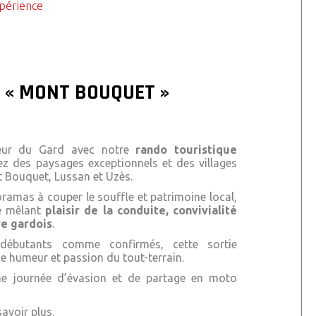
xpérience
 « MONT BOUQUET »
cœur du Gard avec notre
rando touristique
ez des paysages exceptionnels et des villages
 Bouquet
,
Lussan
et
Uzès
.
oramas à couper le souffle et patrimoine local,
ue mêlant
plaisir de la conduite, convivialité
re gardois
.
débutants comme confirmés, cette sortie
ne humeur et passion du tout-terrain.
e journée d’évasion et de partage en moto
avoir plus.