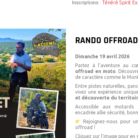
Inscriptions :
Ténéré Spirit E
RANDO OFFROAD
Dimanche 19 avril 2026
Partez à l’aventure au 
offroad en moto
. Découvr
de caractère comme le
Mont
Entre pistes naturelles, pan
vivez une expérience uniq
et découverte du territoi
Accessible aux motards 
encadrée allie sécurité, bon
Rejoignez-nous pour un
offroad !
Cliquez sur l’image pour en s