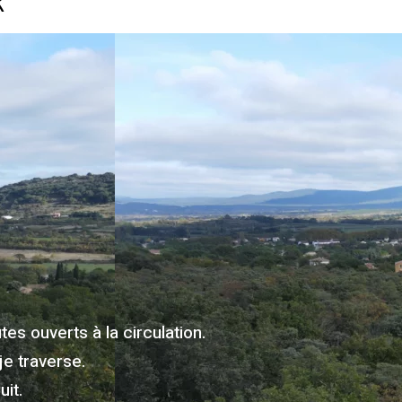
R
es ouverts à la circulation.
je traverse.
it.