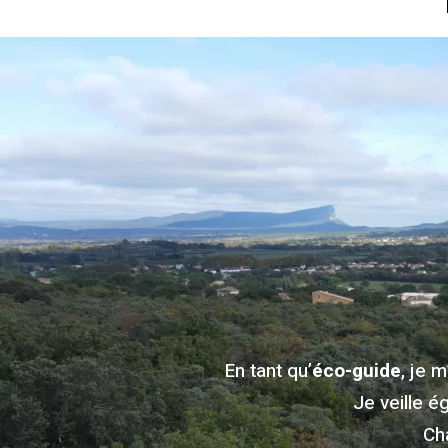
En tant qu’
éco-guide
, je 
Je veille é
Ch