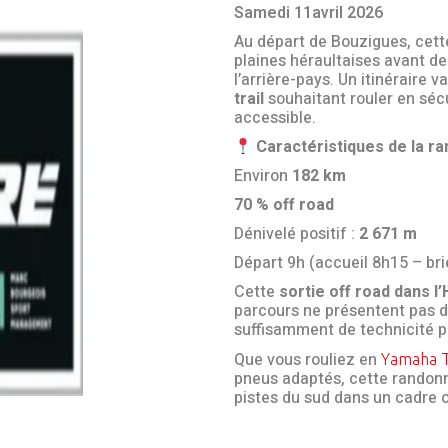
Samedi 11avril 2026
Au départ de Bouzigues, cett
plaines héraultaises avant de
l’arrière-pays. Un itinéraire 
trail
souhaitant rouler en sécu
accessible.
Caractéristiques de la r
Environ
182 km
70 % off road
Dénivelé positif :
2 671 m
Départ 9h (accueil 8h15 – bri
Cette
sortie off road dans l’
parcours ne présentent pas de
suffisamment de technicité pou
Que vous rouliez en
Yamaha 
pneus adaptés, cette randonné
pistes du sud dans un cadre o