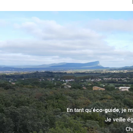
En tant qu’
éco-guide
, je 
Je veille é
Ch