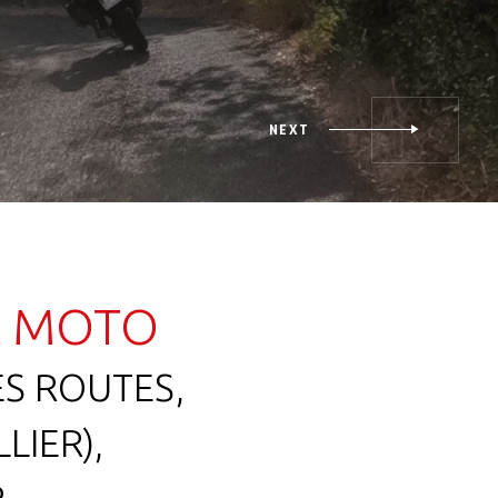
À MOTO
ES ROUTES,
LIER),