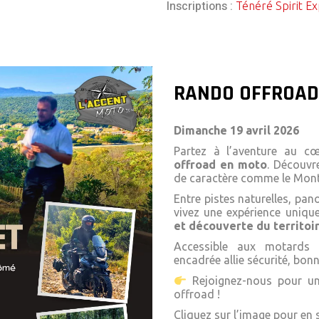
Inscriptions :
Ténéré Spirit E
RANDO OFFROAD
Dimanche 19 avril 2026
Partez à l’aventure au 
offroad en moto
. Découvr
de caractère comme le
Mont
Entre pistes naturelles, pan
vivez une expérience uniq
et découverte du territoi
Accessible aux motards 
encadrée allie sécurité, bon
Rejoignez-nous pour un
offroad !
Cliquez sur l’image pour en s