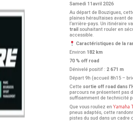
Samedi 11avril 2026
Au départ de Bouzigues, cett
plaines héraultaises avant de
l’arrière-pays. Un itinéraire 
trail
souhaitant rouler en sécu
accessible.
Caractéristiques de la r
Environ
182 km
70 % off road
Dénivelé positif :
2 671 m
Départ 9h (accueil 8h15 – bri
Cette
sortie off road dans l’
parcours ne présentent pas de
suffisamment de technicité pou
Que vous rouliez en
Yamaha 
pneus adaptés, cette randonné
pistes du sud dans un cadre o