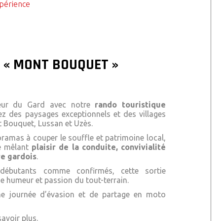
xpérience
 « MONT BOUQUET »
cœur du Gard avec notre
rando touristique
ez des paysages exceptionnels et des villages
 Bouquet
,
Lussan
et
Uzès
.
oramas à couper le souffle et patrimoine local,
ue mêlant
plaisir de la conduite, convivialité
re gardois
.
débutants comme confirmés, cette sortie
ne humeur et passion du tout-terrain.
e journée d’évasion et de partage en moto
avoir plus.