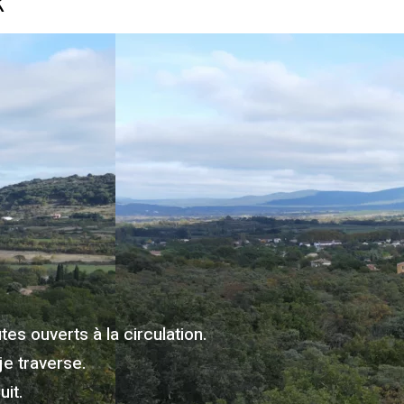
R
es ouverts à la circulation.
je traverse.
it.